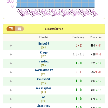


EREDMÉNYEK
Ellenfél
Eredmény
Pontszám
Enjou55
0 - 2
484
-11
(705)
Kingo
1,5 - 1,5
488
-4
(437)
nardixx
1 - 0
476
12
(396)
RiiCHARD007
0 - 1
516
-12
(613)
Kastrati58
1 - 0
499
17
(515)
mk majstor
1 - 0
483
16
(478)
As
1 - 0
471
12
(393)
Áron5102
2 - 0
446
25