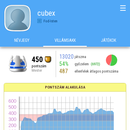
☰
cubex
Fod-Isten
NÉVJEGY
VILLÁMSAKK
JÁTÉKOK
13020
játszma
450
54%
győzelem
(6972)
pontszám
487
Mester
ellenfelek átlagos pontszáma
PONTSZÁM ALAKULÁSA