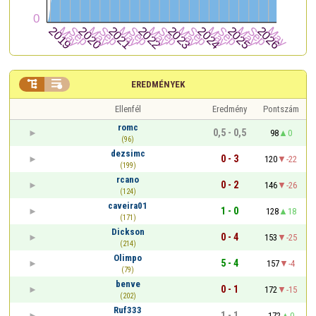


EREDMÉNYEK
Ellenfél
Eredmény
Pontszám
romc
0,5 - 0,5
98
0
(96)
dezsimc
0 - 3
120
-22
(199)
rcano
0 - 2
146
-26
(124)
caveira01
1 - 0
128
18
(171)
Dickson
0 - 4
153
-25
(214)
Olimpo
5 - 4
157
-4
(79)
benve
0 - 1
172
-15
(202)
Ruf333
1 - 1
172
0