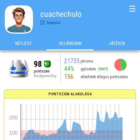
☰
cuachechulo
Despota
NÉVJEGY
VILLÁMSAKK
JÁTÉKOK
21735
játszma
98
44%
győzelem
(9607)
pontszám
156
Középmezőny
ellenfelek átlagos pontszáma
PONTSZÁM ALAKULÁSA