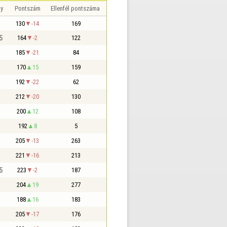
y
Pontszám
Ellenfél pontszáma
130
-14
169
5
164
-2
122
185
-21
84
170
15
159
192
-22
62
212
-20
130
200
12
108
192
8
5
205
-13
263
221
-16
213
5
223
-2
187
204
19
277
188
16
183
205
-17
176