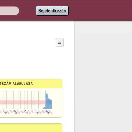
Bejelentkezés
☰
TSZÁM ALAKULÁSA