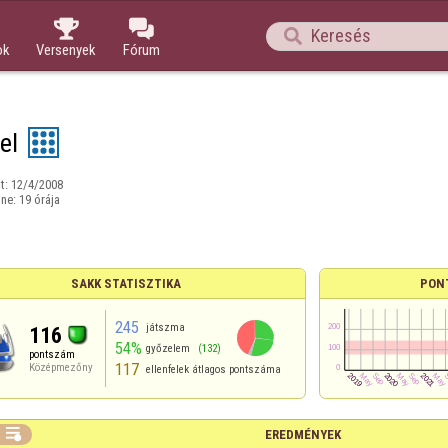



ok
Versenyek
Fórum
el
t:
12/4/2008
ine:
19 órája
SAKK STATISZTIKA
PON
245
játszma
116
54%
győzelem
(132)
pontszám
117
Középmezőny
ellenfelek átlagos pontszáma

EREDMÉNYEK