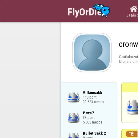

Játék
cronw
Csatlakozot
Utoljára onl
Villámsakk

140 pont

33 623 meccs
Pawn7

33 pont

5 008 meccs
Bullet Sakk 2


0 pont
