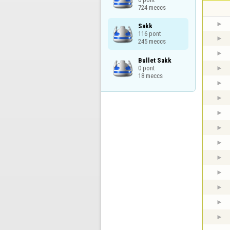
724 meccs
Sakk

116 pont

245 meccs
Bullet Sakk

0 pont

18 meccs