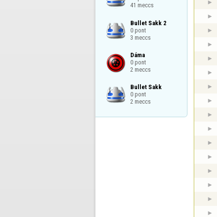
41 meccs
Bullet Sakk 2

0 pont

3 meccs
Dáma

0 pont

2 meccs
Bullet Sakk

0 pont

2 meccs