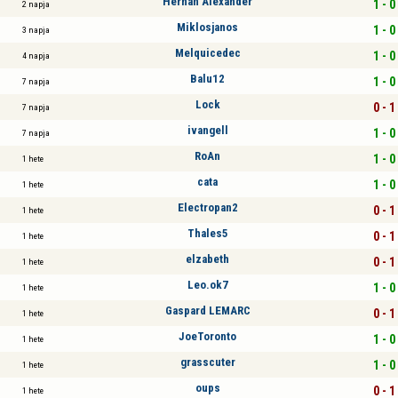
Hernan Alexander
1 - 0
2 napja
Miklosjanos
1 - 0
3 napja
Melquicedec
1 - 0
4 napja
Balu12
1 - 0
7 napja
Lock
0 - 1
7 napja
ivangell
1 - 0
7 napja
RoAn
1 - 0
1 hete
cata
1 - 0
1 hete
Electropan2
0 - 1
1 hete
Thales5
0 - 1
1 hete
elzabeth
0 - 1
1 hete
Leo.ok7
1 - 0
1 hete
Gaspard LEMARC
0 - 1
1 hete
JoeToronto
1 - 0
1 hete
grasscuter
1 - 0
1 hete
oups
0 - 1
1 hete