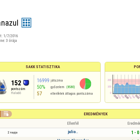
anazul
t:
1/7/2016
ine:
3 órája
SAKK STATISZTIKA
PO
16999
játszma
152
50%
győzelem
(8580)
pontszám
57
Haladó
ellenfelek átlagos pontszáma

EREDMÉNYEK
Ellenfél
Eredmé
julio..
1 - 0
2 napja