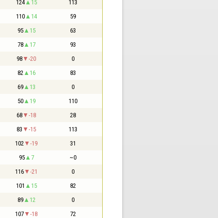
124
15
113
110
14
59
95
15
63
78
17
93
98
-20
0
82
16
83
69
13
0
50
19
110
68
-18
28
83
-15
113
102
-19
31
95
7
~0
116
-21
0
101
15
82
89
12
0
107
-18
72