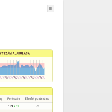
☰
NTSZÁM ALAKULÁSA
ny
Pontszám
Ellenfél pontszáma
139
13
70