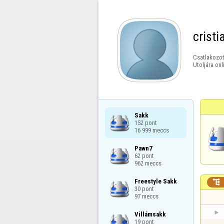
cristi
Csatlakozot
Utoljára onl
Sakk

152 pont

16 999 meccs
Pawn7

62 pont

962 meccs
Freestyle Sakk


30 pont

97 meccs
Villámsakk

19 pont
