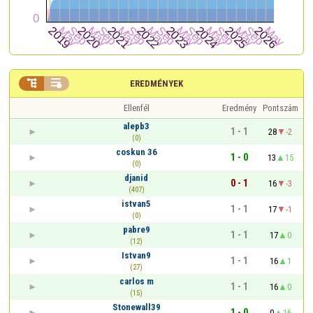


EREDMÉNYEK
Ellenfél
Eredmény
Pontszám
alepb3
1 - 1
28
-2
(0)
coskun 36
1 - 0
13
15
(0)
djanid
0 - 1
16
-3
(407)
istvan5
1 - 1
17
-1
(0)
pabre9
1 - 1
17
0
(12)
Istvan9
1 - 1
16
1
(27)
carlos m
1 - 1
16
0
(15)
Stonewall39
1 - 0
0
16