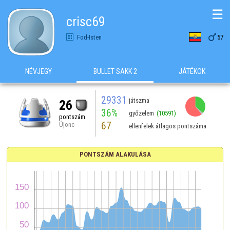
☰
crisc69

Fod-Isten
57
NÉVJEGY
BULLET SAKK 2
JÁTÉKOK
29331
játszma
26
36%
győzelem
(10591)
pontszám
67
Újonc
ellenfelek átlagos pontszáma
PONTSZÁM ALAKULÁSA