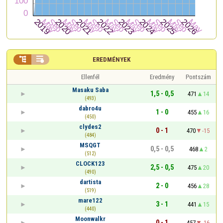


EREDMÉNYEK
Ellenfél
Eredmény
Pontszám
Masaku Saba
1,5 - 0,5
471
14
(493)
dabro4u
1 - 0
455
16
(450)
clydes2
0 - 1
470
-15
(484)
MSQGT
0,5 - 0,5
468
2
(512)
CLOCK123
2,5 - 0,5
475
20
(490)
dartista
2 - 0
456
28
(519)
mare122
3 - 1
441
15
(440)
Moonwalkr
0 - 1
457
-16