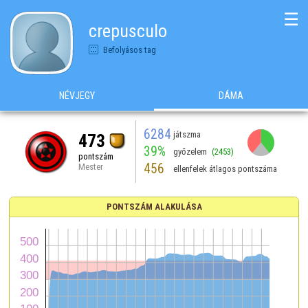
☰
crepusculo
Befolyásos tag
NÉVJEGY
DÁMA
6284
játszma
473
39%
győzelem
(2453)
pontszám
456
Mester
ellenfelek átlagos pontszáma
PONTSZÁM ALAKULÁSA