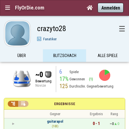
FlyOrDie.com


Anmelden
crazyto28
☰
Fanatiker
ÜBER
BLITZSCHACH
ALLE SPIELE
6
Spiele
~0
17%
Gewonnen
(1)
Bewertung
125
Novize
Durchschn. Gegnerbewertung


ERGEBNISSE
Gegner
Ergebnis
Rang
guitarapol
0 - 1
~0
0
(103)