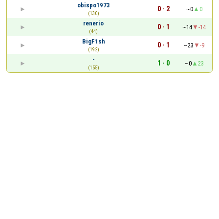
obispo1973
0 - 2
~0
0
(130)
renerio
0 - 1
~14
-14
(44)
BigF1sh
0 - 1
~23
-9
(192)
-
1 - 0
~0
23
(155)