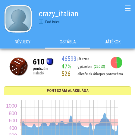
☰
crazy_italian
Fod-Isten
NÉVJEGY
OSTÁBLA
JÁTÉKOK
46593
játszma
610
47%
győzelem
(22053)
pontszám
526
Haladó
ellenfelek átlagos pontszáma
PONTSZÁM ALAKULÁSA