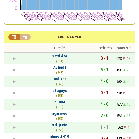


EREDMÉNYEK
Ellenfél
Eredmény
Pontszám
Yetti daa
0 - 1
623
-13
(593)
Av6668
5 - 1
603
20
(648)
ünal.ünal
4 - 0
583
20
(545)
shaguys
0 - 1
596
-13
(558)
60004
4 - 0
577
19
(535)
agaricus
2 - 0
561
16
(552)
salijevic
1 - 1
562
-1
(550)
ahmet1410
0 - 4
587
-25