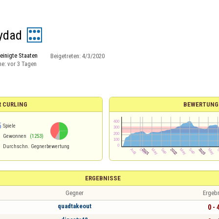
ydad
einigte Staaten
Beigetreten:
4/3/2020
ne:
vor 3 Tagen
R CURLING
BEWERTUNG
5
Spiele
Gewonnen
(1253)
Durchschn. Gegnerbewertung
ERGEBNISSE
Gegner
Ergeb
quadtakeout
0 - 