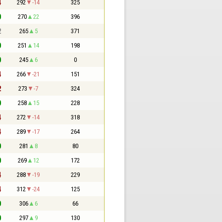
4
292
-14
325
0
270
22
396
2
265
5
371
0
251
14
198
0
245
6
0
4
266
-21
151
2
273
-7
324
0
258
15
228
4
272
-14
318
4
289
-17
264
0
281
8
80
0
269
12
172
4
288
-19
229
4
312
-24
125
0
306
6
66
0
297
9
130