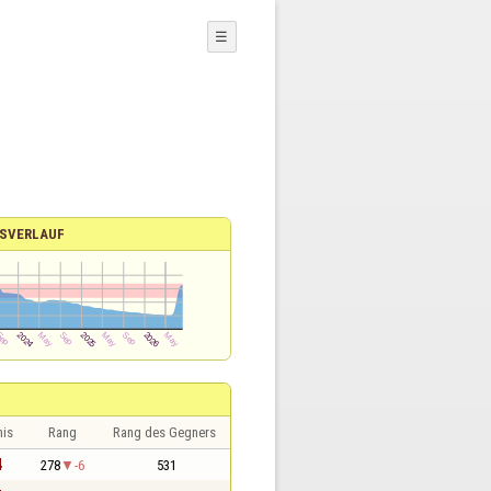
☰
SVERLAUF
nis
Rang
Rang des Gegners
4
278
-6
531