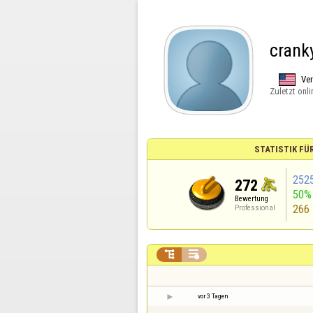
crank
Ver
Zuletzt onli
STATISTIK FÜ
252
272
50%
Bewertung
266
Professional


vor 3 Tagen