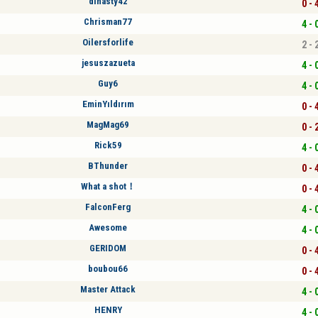
dinasty42
0 - 
Chrisman77
4 - 
Oilersforlife
2 - 
jesuszazueta
4 - 
Guy6
4 - 
EminYıldırım
0 - 
MagMag69
0 - 
Rick59
4 - 
BThunder
0 - 
What a shot！
0 - 
FalconFerg
4 - 
Awesome
4 - 
GERIDOM
0 - 
boubou66
0 - 
Master Attack
4 - 
HENRY
4 - 