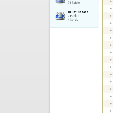
26 Spiele
Bullet-Schach

0 Punkte

4 Spiele