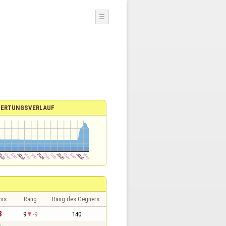
☰
ERTUNGSVERLAUF
nis
Rang
Rang des Gegners
3
9
-9
140