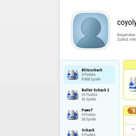
coyol
Beigetreten
Zuletzt onli
Blitzschach

0 Punkte

8.868 Spiele
Bullet-Schach 2

35 Punkte

43 Spiele
Pawn7


0 Punkte

38 Spiele
Schach

0 Punkte
