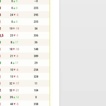
0
0
9
~0
3
0
0
235
3
24
-5
395
1
0
0
235
2
19
-19
54
3,5
25
-1
336
0
8
17
36
1
18
-10
148
1
21
-3
389
0
4
17
29
1
10
-6
254
1
15
-5
328
1
32
-17
11
2
53
-21
104
0
39
14
0
1
44
-5
358