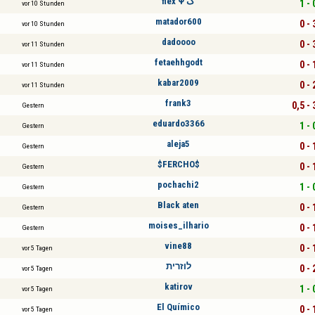
flex Ψ ک
1 - 
vor 10 Stunden
matador600
0 - 
vor 10 Stunden
dadoooo
0 - 
vor 11 Stunden
fetaehhgodt
0 - 
vor 11 Stunden
kabar2009
0 - 
vor 11 Stunden
frank3
0,5 - 
Gestern
eduardo3366
1 - 
Gestern
aleja5
0 - 
Gestern
$FERCHO$
0 - 
Gestern
pochachi2
1 - 
Gestern
Black aten
0 - 
Gestern
moises_ilhario
0 - 
Gestern
vine88
0 - 
vor 5 Tagen
לוזרית
0 - 
vor 5 Tagen
katirov
1 - 
vor 5 Tagen
El Químico
0 - 
vor 5 Tagen