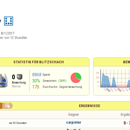
y
:
8/1/2017
ne:
vor 12 Stunden
STATISTIK FÜR BLITZSCHACH
BEW
8868
Spiele
0
30%
Gewonnen
(2691)
Bewertung
175
Novize
Durchschn. Gegnerbewertung

ERGEBNISSE
Gegner
Ergeb
carpinter
0 - 
vor 10 Stunden