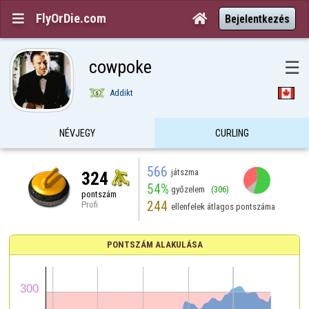
FlyOrDie.com


Bejelentkezés
cowpoke
☰
Addikt
NÉVJEGY
CURLING
566
játszma
324
54%
győzelem
(306)
pontszám
244
Profi
ellenfelek átlagos pontszáma
PONTSZÁM ALAKULÁSA