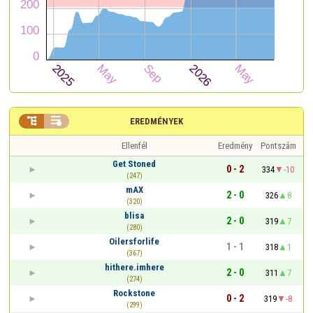


EREDMÉNYEK
Ellenfél
Eredmény
Pontszám
Get Stoned
0 - 2
334
-10
(247)
mAX
2 - 0
326
8
(320)
blisa
2 - 0
319
7
(280)
Oilersforlife
1 - 1
318
1
(367)
hithere.imhere
2 - 0
311
7
(274)
Rockstone
0 - 2
319
-8
(299)