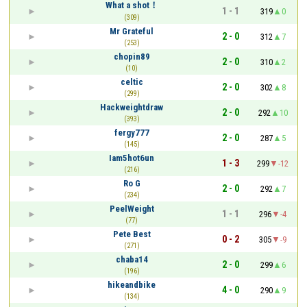
What a shot！
1 - 1
319
0
(309)
Mr Grateful
2 - 0
312
7
(253)
chopin89
2 - 0
310
2
(10)
celtic
2 - 0
302
8
(299)
Hackweightdraw
2 - 0
292
10
(393)
fergy777
2 - 0
287
5
(145)
Iam5hot6un
1 - 3
299
-12
(216)
Ro G
2 - 0
292
7
(234)
PeelWeight
1 - 1
296
-4
(77)
Pete Best
0 - 2
305
-9
(271)
chaba14
2 - 0
299
6
(196)
hikeandbike
4 - 0
290
9
(134)