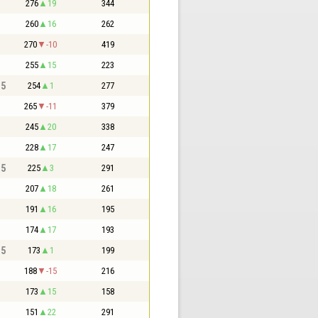
276
19
344
260
16
262
270
-10
419
255
15
223
,5
254
1
277
265
-11
379
245
20
338
228
17
247
,5
225
3
291
207
18
261
191
16
195
174
17
193
,5
173
1
199
188
-15
216
173
15
158
151
22
291