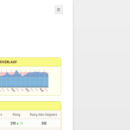
☰
SVERLAUF
is
Rang
Rang des Gegners
295
16
302