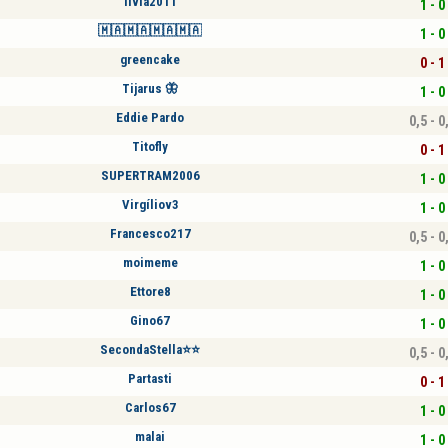
livia2011
1 - 0
🇲🇦🇲🇦🇲🇦🇲🇦
1 - 0
greencake
0 - 1
Tijarus 🦋
1 - 0
Eddie Pardo
0,5 - 0
Titofly
0 - 1
SUPERTRAM2006
1 - 0
Virgíliov3
1 - 0
Francesco217
0,5 - 0
moimeme
1 - 0
Ettore8
1 - 0
Gino67
1 - 0
SecondaStella⭐⭐
0,5 - 0
Partasti
0 - 1
Carlos67
1 - 0
malai
1 - 0