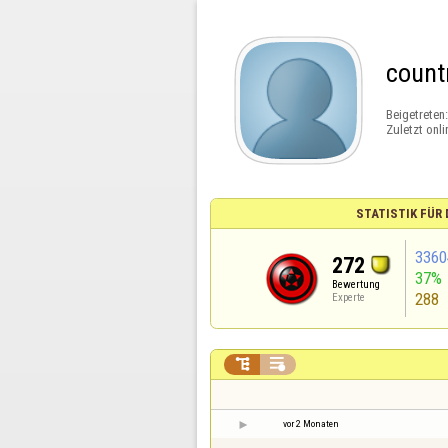
count
Beigetreten
Zuletzt onli
STATISTIK FÜR
3360
272
37%
Bewertung
288
Experte


vor 2 Monaten