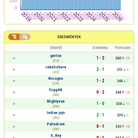


EREDMÉNYEK
Ellenfél
Eredmény
Pontszám
gerlon
1 - 2
360
-13
(310)
rebelishere
2 - 1
351
9
(342)
Nicogen
1 - 2
344
7
(579)
fripp88
0 - 2
344
-16
(469)
Mightyvan
1 - 0
334
16
(344)
Indian jojo
2 - 1
339
5
(290)
Palindrom
0 - 1
355
-16
(349)
S_Key
0 - 1
367
-12