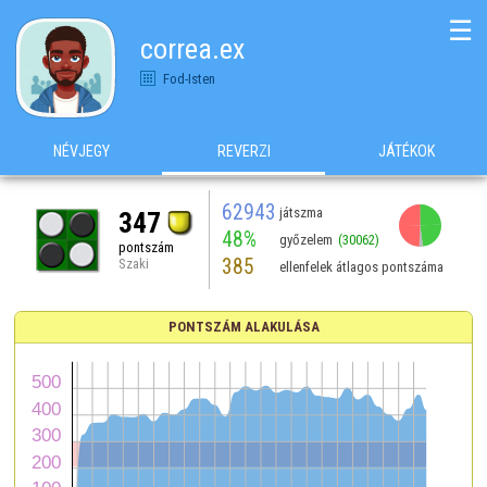
☰
correa.ex
Fod-Isten
NÉVJEGY
REVERZI
JÁTÉKOK
62943
játszma
347
48%
győzelem
(30062)
pontszám
385
Szaki
ellenfelek átlagos pontszáma
PONTSZÁM ALAKULÁSA