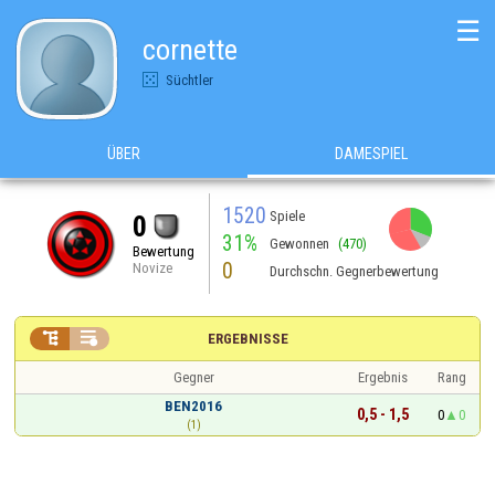
☰
cornette
Süchtler
ÜBER
DAMESPIEL
1520
Spiele
0
31%
Gewonnen
(470)
Bewertung
0
Novize
Durchschn. Gegnerbewertung


ERGEBNISSE
Gegner
Ergebnis
Rang
BEN2016
0,5 - 1,5
0
0
(1)