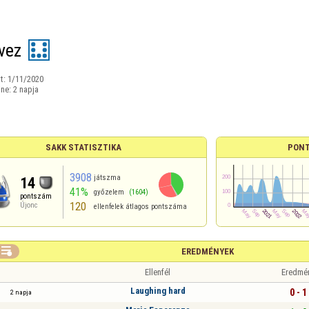
vez
t:
1/11/2020
ine:
2 napja
SAKK STATISZTIKA
PONT
3908
játszma
14
41%
győzelem
(1604)
pontszám
120
Újonc
ellenfelek átlagos pontszáma

EREDMÉNYEK
Ellenfél
Eredmé
Laughing hard
0 - 1
2 napja