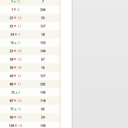
1
16
7
7
-6
266
22
-15
35
33
-11
137
34
-1
18
13
21
135
23
-10
149
38
-15
67
56
-18
16
69
-13
137
80
-11
202
72
8
195
87
-15
118
71
16
63
90
-19
29
104
-14
140