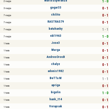
Maria Esperanza
1 - 0
2 napja
gogar33
0 - 1
3 napja
chilito
0 - 1
7 napja
RASTRAS79
0 - 1
7 napja
batuhanby
1 - 1
7 napja
nbl1963
1 - 0
7 napja
Jose3
0 - 1
1 hete
Murga
0 - 1
1 hete
AndresOrosB
0 - 1
1 hete
chalyz
0 - 1
1 hete
adonis1982
0 - 1
1 hete
BeTTa M
1 - 1
1 hete
apriga
0 - 1
1 hete
bigolin
1 - 0
1 hete
hank_t14
0 - 1
1 hete
Vorapsak
0 - 1
1 hete