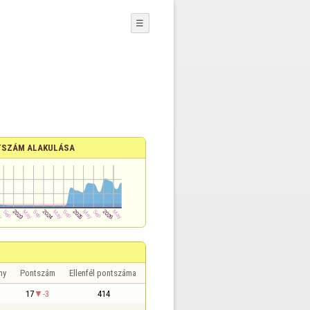
☰
SZÁM ALAKULÁSA
ny
Pontszám
Ellenfél pontszáma
17
-3
414