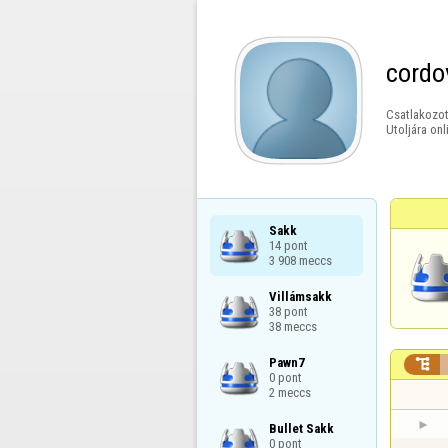
cordo
Csatlakozot
Utoljára onl
Sakk

14 pont

3 908 meccs
Villámsakk

38 pont

38 meccs
Pawn7


0 pont

2 meccs
Bullet Sakk

0 pont
