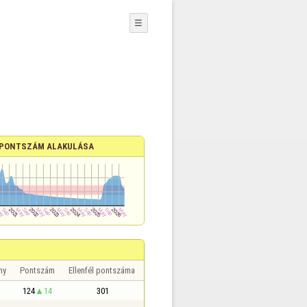
☰
PONTSZÁM ALAKULÁSA
ny
Pontszám
Ellenfél pontszáma
124
14
301