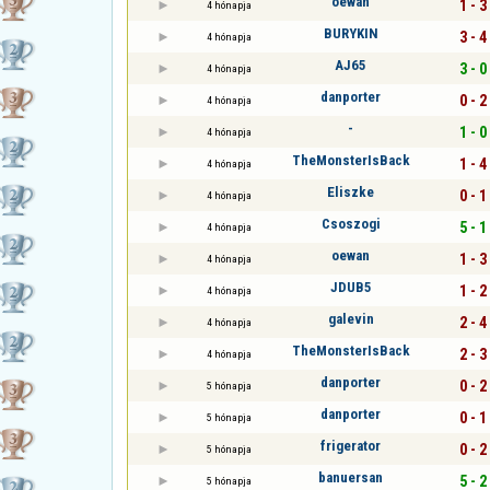
oewan
1 - 3
4 hónapja
BURYKIN
3 - 4
4 hónapja
AJ65
3 - 0
4 hónapja
danporter
0 - 2
4 hónapja
-
1 - 0
4 hónapja
TheMonsterIsBack
1 - 4
4 hónapja
Eliszke
0 - 1
4 hónapja
Csoszogi
5 - 1
4 hónapja
oewan
1 - 3
4 hónapja
JDUB5
1 - 2
4 hónapja
galevin
2 - 4
4 hónapja
TheMonsterIsBack
2 - 3
4 hónapja
danporter
0 - 2
5 hónapja
danporter
0 - 1
5 hónapja
frigerator
0 - 2
5 hónapja
banuersan
5 - 2
5 hónapja