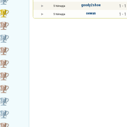
goody2shoe
1 - 1
5 hónapja
oewan
1 - 1
5 hónapja