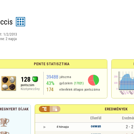
ccis
t:
1/2/2013
ine:
2 napja
PENTE STATISZTIKA
39488
játszma
128
43%
győzelem
(17021)
pontszám
174
Középmezőny
ellenfelek átlagos pontszáma


EREDMÉNYEK
MEGNYERT DÍJAK
Ellenfél
Eredmé
oewan
2 - 2
4 hónapja