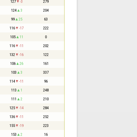
127
-3
279
124
3
204
99
25
63
116
-17
222
105
11
0
116
-11
202
132
-16
122
106
26
161
103
3
337
114
-11
96
113
1
248
111
2
210
125
-14
284
136
-11
252
155
-19
223
153
2
16