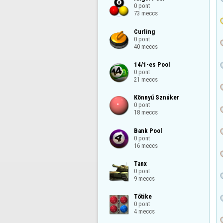
0 pont

73 meccs
Curling

0 pont

40 meccs
14/1-es Pool

0 pont

21 meccs
Könnyű Sznúker

0 pont

18 meccs
Bank Pool

0 pont

16 meccs
Tanx

0 pont

9 meccs
Tőtike

0 pont

4 meccs