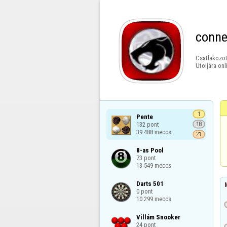
conne
Csatlakozot
Utoljára onl
1
Pente

132 pont

18
39 488 meccs
21
8-as Pool

73 pont

13 549 meccs
Darts 501

0 pont

10 299 meccs
Villám Snooker

24 pont
