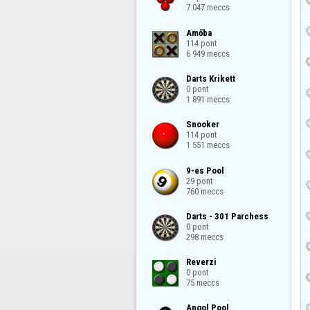
7 047 meccs
Amőba

114 pont

6 949 meccs
Darts Krikett

0 pont

1 891 meccs
Snooker

114 pont

1 551 meccs
9-es Pool

29 pont

760 meccs
Darts - 301 Parchess

0 pont

298 meccs
Reverzi

0 pont

75 meccs
Angol Pool
