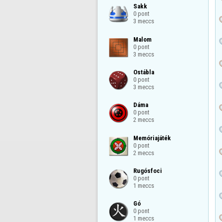
Sakk

0 pont

3 meccs
Malom

0 pont

3 meccs
Ostábla

0 pont

3 meccs
Dáma

0 pont

2 meccs
Memóriajáték

0 pont

2 meccs
Rugósfoci

0 pont

1 meccs
Gó

0 pont

1 meccs