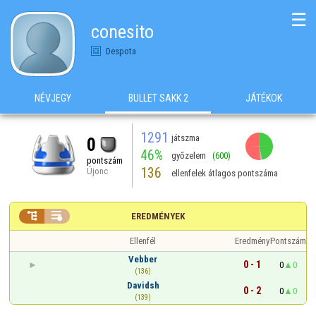
☰
conesito
Despota
NÉVJEGY
BULLET SAKK 2
JÁTÉKOK
1291
játszma
0
46%
győzelem
(600)
pontszám
136
Újonc
ellenfelek átlagos pontszáma


EREDMÉNYEK
Ellenfél
Eredmény
Pontszám
Vebber
0 - 1
0
0
(136)
Davidsh
0 - 2
0
0
(139)