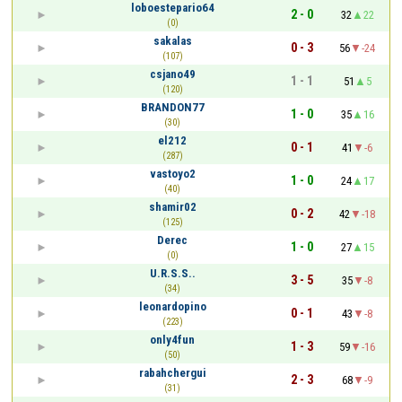
loboestepario64
2 - 0
32
22
(0)
sakalas
0 - 3
56
-24
(107)
csjano49
1 - 1
51
5
(120)
BRANDON77
1 - 0
35
16
(30)
el212
0 - 1
41
-6
(287)
vastoyo2
1 - 0
24
17
(40)
shamir02
0 - 2
42
-18
(125)
Derec
1 - 0
27
15
(0)
U.R.S.S..
3 - 5
35
-8
(34)
leonardopino
0 - 1
43
-8
(223)
only4fun
1 - 3
59
-16
(50)
rabahchergui
2 - 3
68
-9
(31)