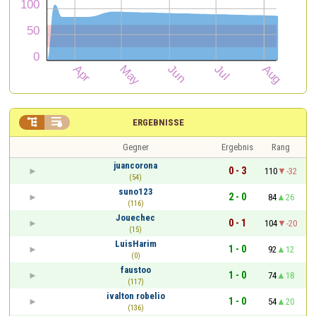


ERGEBNISSE
Gegner
Ergebnis
Rang
juancorona
0 - 3
110
-32
(54)
suno123
2 - 0
84
26
(116)
Jouechec
0 - 1
104
-20
(15)
LuisHarim
1 - 0
92
12
(0)
faustoo
1 - 0
74
18
(117)
ivalton robelio
1 - 0
54
20
(136)