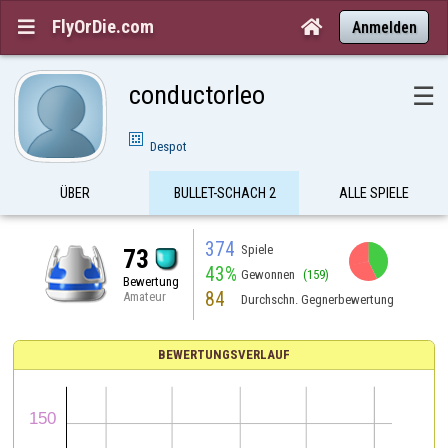
FlyOrDie.com


Anmelden
conductorleo
☰
Despot
ÜBER
BULLET-SCHACH 2
ALLE SPIELE
374
Spiele
73
43%
Gewonnen
(159)
Bewertung
84
Amateur
Durchschn. Gegnerbewertung
BEWERTUNGSVERLAUF