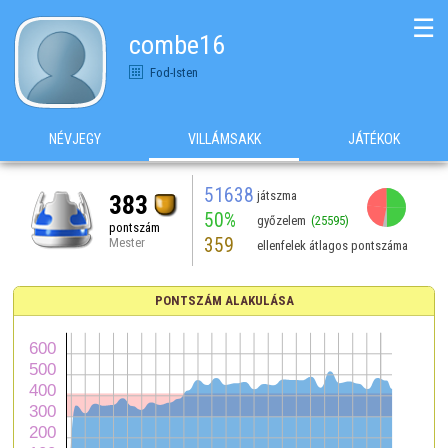
☰
combe16
Fod-Isten
NÉVJEGY
VILLÁMSAKK
JÁTÉKOK
51638
játszma
383
50%
győzelem
(25595)
pontszám
359
Mester
ellenfelek átlagos pontszáma
PONTSZÁM ALAKULÁSA