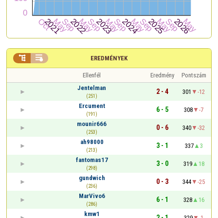


EREDMÉNYEK
Ellenfél
Eredmény
Pontszám
Jentelman
2 - 4
301
-12
(251)
Ercument
6 - 5
308
-7
(191)
mounir666
0 - 6
340
-32
(253)
ah98000
3 - 1
337
3
(213)
fantomas17
3 - 0
319
18
(298)
gundwich
0 - 3
344
-25
(236)
MarVivo6
6 - 1
328
16
(286)
kmw1
2 - 1
329
-1