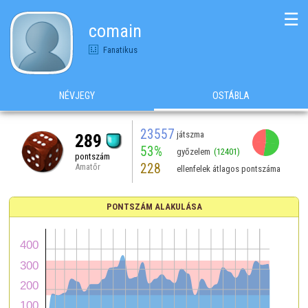
☰
comain
Fanatikus
NÉVJEGY
OSTÁBLA
23557
játszma
289
53%
győzelem
(12401)
pontszám
228
Amatőr
ellenfelek átlagos pontszáma
PONTSZÁM ALAKULÁSA