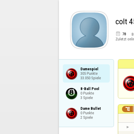
colt 4

78
B
Zuletzt onli
Damespiel

305 Punkte

33.050 Spiele
8-Ball Pool

0 Punkte

3 Spiele
Dame Bullet


0 Punkte

2 Spiele