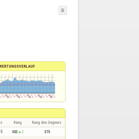
☰
WERTUNGSVERLAUF
is
Rang
Rang des Gegners
,5
302
3
375