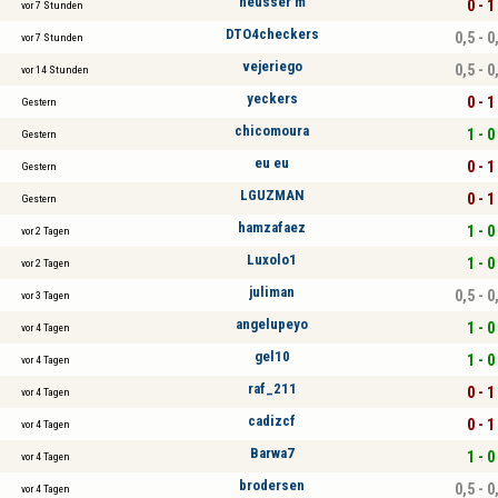
neusser m
0 - 1
vor 7 Stunden
DTO4checkers
0,5 - 0
vor 7 Stunden
vejeriego
0,5 - 0
vor 14 Stunden
yeckers
0 - 1
Gestern
chicomoura
1 - 0
Gestern
eu eu
0 - 1
Gestern
LGUZMAN
0 - 1
Gestern
hamzafaez
1 - 0
vor 2 Tagen
Luxolo1
1 - 0
vor 2 Tagen
juliman
0,5 - 0
vor 3 Tagen
angelupeyo
1 - 0
vor 4 Tagen
gel10
1 - 0
vor 4 Tagen
raf_211
0 - 1
vor 4 Tagen
cadizcf
0 - 1
vor 4 Tagen
Barwa7
1 - 0
vor 4 Tagen
brodersen
0,5 - 0
vor 4 Tagen