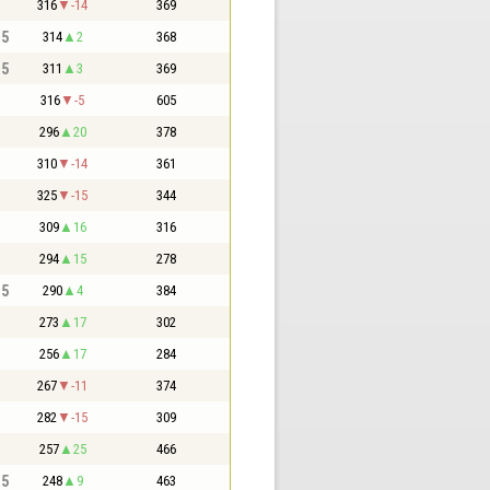
316
-14
369
,5
314
2
368
,5
311
3
369
316
-5
605
296
20
378
310
-14
361
325
-15
344
309
16
316
294
15
278
,5
290
4
384
273
17
302
256
17
284
267
-11
374
282
-15
309
257
25
466
,5
248
9
463