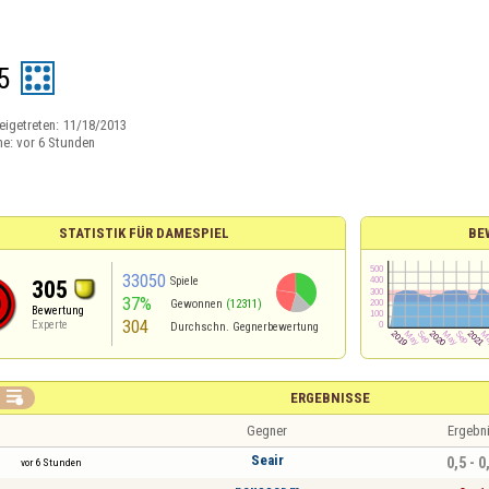
5
eigetreten:
11/18/2013
ne:
vor 6 Stunden
STATISTIK FÜR DAMESPIEL
BE
33050
Spiele
305
37%
Gewonnen
(12311)
Bewertung
304
Experte
Durchschn. Gegnerbewertung

ERGEBNISSE
Gegner
Ergebn
Seair
0,5 - 0
vor 6 Stunden