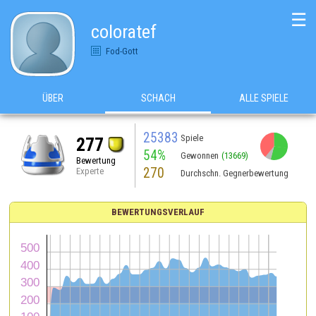
☰
coloratef
Fod-Gott
ÜBER
SCHACH
ALLE SPIELE
25383
Spiele
277
54%
Gewonnen
(13669)
Bewertung
270
Experte
Durchschn. Gegnerbewertung
BEWERTUNGSVERLAUF