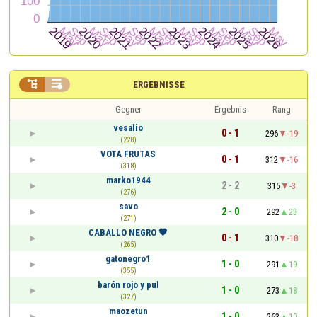


ERGEBNISSE
Gegner
Ergebnis
Rang
vesalio
0 - 1
296
-19
(228)
VOTA FRUTAS
0 - 1
312
-16
(318)
marko1944
2 - 2
315
-3
(276)
savo
2 - 0
292
23
(271)
CABALLO NEGRO 🖤
0 - 1
310
-18
(265)
gatonegro1
1 - 0
291
19
(355)
barón rojo y pul
1 - 0
273
18
(327)
maozetun
1 - 0
263
10