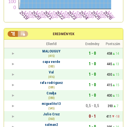


EREDMÉNYEK
Ellenfél
Eredmény
Pontszám
MALOUGUY
1 - 0
458
14
(415)
capa verde
1 - 0
445
13
(383)
Val
1 - 0
430
15
(416)
rafa rodriguez
1 - 0
415
15
(389)
Слађа
1 - 0
400
15
(380)
miguelito13
0,5 - 0,5
393
7
(545)
Julio Cruz
0 - 1
411
-18
(360)
salman2
1 - 0
395
16