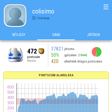
☰
colisimo
Fod-Isten
NÉVJEGY
SAKK
JÁTÉKOK
37821
játszma
472
50%
győzelem
(19044)
pontszám
420
Mester
ellenfelek átlagos pontszáma
PONTSZÁM ALAKULÁSA