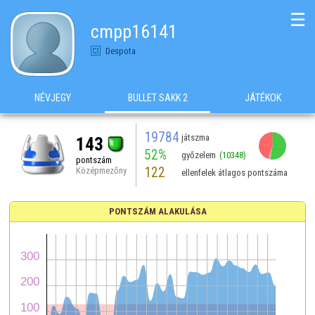
☰
cmpp16141
Despota
NÉVJEGY
BULLET SAKK 2
JÁTÉKOK
19784
játszma
143
52%
győzelem
(10348)
pontszám
122
Középmezőny
ellenfelek átlagos pontszáma
PONTSZÁM ALAKULÁSA