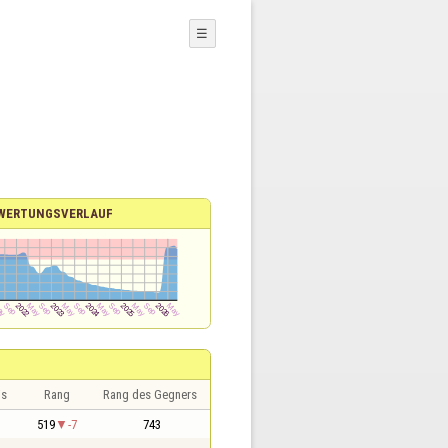
☰
WERTUNGSVERLAUF
is
Rang
Rang des Gegners
519
-7
743