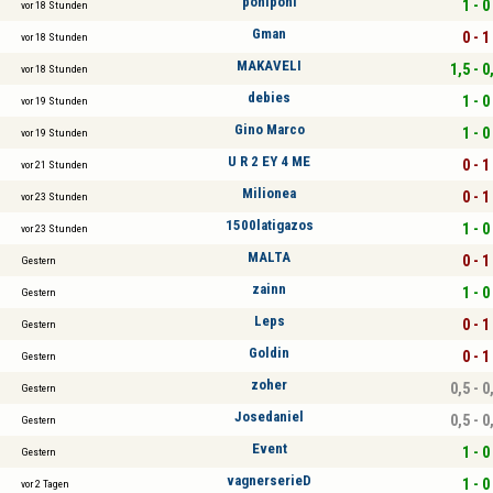
poniponi
1 - 0
vor 18 Stunden
Gman
0 - 1
vor 18 Stunden
MAKAVELI
1,5 - 0
vor 18 Stunden
debies
1 - 0
vor 19 Stunden
Gino Marco
1 - 0
vor 19 Stunden
U R 2 EY 4 ME
0 - 1
vor 21 Stunden
Milionea
0 - 1
vor 23 Stunden
1500latigazos
1 - 0
vor 23 Stunden
MALTA
0 - 1
Gestern
zainn
1 - 0
Gestern
Leps
0 - 1
Gestern
Goldin
0 - 1
Gestern
zoher
0,5 - 0
Gestern
Josedaniel
0,5 - 0
Gestern
Event
1 - 0
Gestern
vagnerserieD
1 - 0
vor 2 Tagen