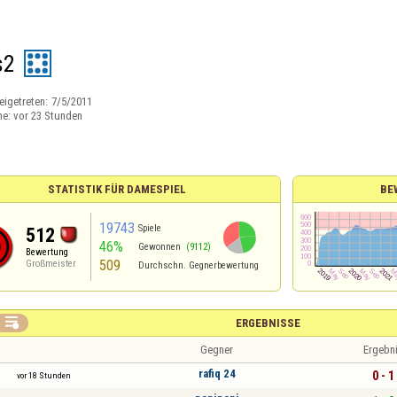
s2
eigetreten:
7/5/2011
ne:
vor 23 Stunden
STATISTIK FÜR DAMESPIEL
BE
19743
Spiele
512
46%
Gewonnen
(9112)
Bewertung
509
Großmeister
Durchschn. Gegnerbewertung

ERGEBNISSE
Gegner
Ergebn
rafiq 24
0 - 1
vor 18 Stunden