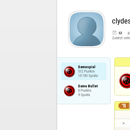
clyde

63
B
Zuletzt onli
Damespiel

512 Punkte

19.743 Spiele
Dame Bullet

0 Punkte

9 Spiele
