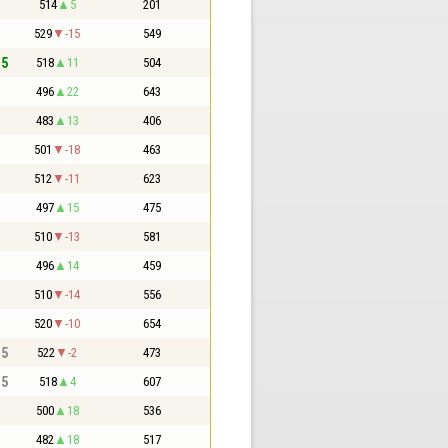
514
5
201
529
-15
549
,5
518
11
504
496
22
643
483
13
406
501
-18
463
512
-11
623
497
15
475
510
-13
581
496
14
459
510
-14
556
520
-10
654
,5
522
-2
473
,5
518
4
607
500
18
536
482
18
517