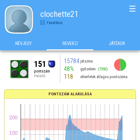
☰
clochette21
Fanatikus
NÉVJEGY
REVERZI
JÁTÉKOK
15784
játszma
151
48%
győzelem
(7592)
pontszám
118
Haladó
ellenfelek átlagos pontszáma
PONTSZÁM ALAKULÁSA