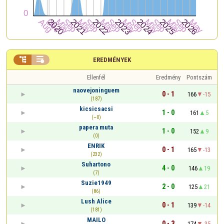


EREDMÉNYEK
Ellenfél
Eredmény
Pontszám
naovejoninguem
0 - 1
166
-15
(187)
kicsicsacsi
1 - 0
161
5
(~0)
papera muta
1 - 0
152
9
(0)
ENRIK
0 - 1
165
-13
(232)
Suhartono
4 - 0
146
19
(7)
Suzie1949
2 - 0
125
21
(86)
Lush Alice
0 - 1
139
-14
(181)
MAILO
0 - 3
174
-35