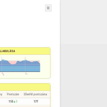
☰
ALAKULÁSA
ny
Pontszám
Ellenfél pontszáma
110
3
177