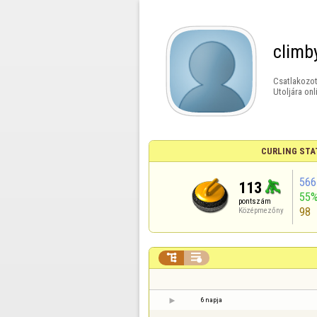
climb
Csatlakozot
Utoljára onl
CURLING STA
566
113
55
pontszám
98
Középmezőny


6 napja