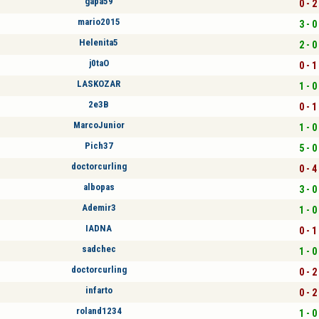
gapa59
0 - 2
mario2015
3 - 0
Helenita5
2 - 0
j0taO
0 - 1
LASKOZAR
1 - 0
2e3B
0 - 1
MarcoJunior
1 - 0
Pich37
5 - 0
doctorcurling
0 - 4
albopas
3 - 0
Ademir3
1 - 0
IADNA
0 - 1
sadchec
1 - 0
doctorcurling
0 - 2
infarto
0 - 2
roland1234
1 - 0