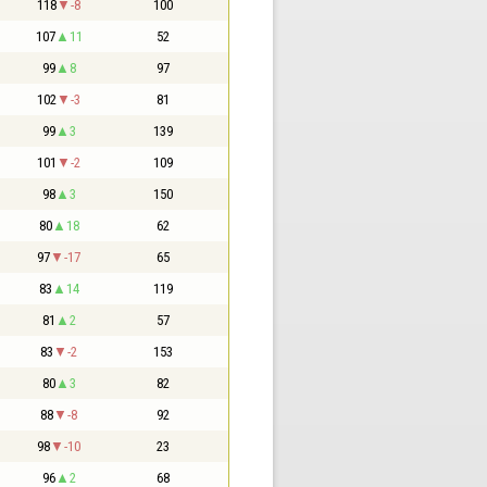
118
-8
100
107
11
52
99
8
97
102
-3
81
99
3
139
101
-2
109
98
3
150
80
18
62
97
-17
65
83
14
119
81
2
57
83
-2
153
80
3
82
88
-8
92
98
-10
23
96
2
68