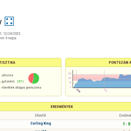
y
t:
12/24/2025
ine:
6 napja
TISZTIKA
PONTSZÁM 
játszma
%
győzelem
(311)
ellenfelek átlagos pontszáma
EREDMÉNYEK
Ellenfél
Eredmé
Curling King
1 - 0