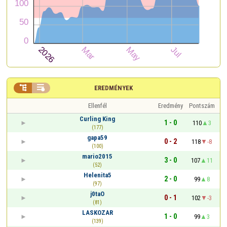


EREDMÉNYEK
Ellenfél
Eredmény
Pontszám
Curling King
1 - 0
110
3
(177)
gapa59
0 - 2
118
-8
(100)
mario2015
3 - 0
107
11
(52)
Helenita5
2 - 0
99
8
(97)
j0taO
0 - 1
102
-3
(81)
LASKOZAR
1 - 0
99
3
(139)