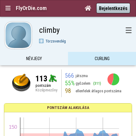
FlyOrDie.com


Bejelentkezés
climby
☰
Törzsvendég
NÉVJEGY
CURLING
566
játszma
113
55%
győzelem
(311)
pontszám
98
Középmezőny
ellenfelek átlagos pontszáma
PONTSZÁM ALAKULÁSA