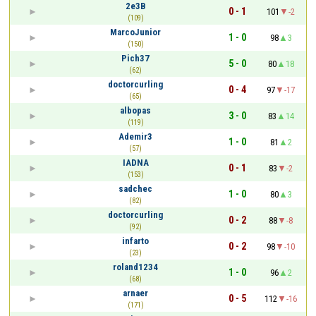
2e3B
0 - 1
101
-2
(109)
MarcoJunior
1 - 0
98
3
(150)
Pich37
5 - 0
80
18
(62)
doctorcurling
0 - 4
97
-17
(65)
albopas
3 - 0
83
14
(119)
Ademir3
1 - 0
81
2
(57)
IADNA
0 - 1
83
-2
(153)
sadchec
1 - 0
80
3
(82)
doctorcurling
0 - 2
88
-8
(92)
infarto
0 - 2
98
-10
(23)
roland1234
1 - 0
96
2
(68)
arnaer
0 - 5
112
-16
(171)