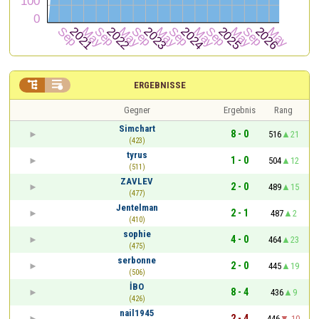


ERGEBNISSE
Gegner
Ergebnis
Rang
Simchart
8 - 0
516
21
(423)
tyrus
1 - 0
504
12
(511)
ZAVLEV
2 - 0
489
15
(477)
Jentelman
2 - 1
487
2
(410)
sophie
4 - 0
464
23
(475)
serbonne
2 - 0
445
19
(506)
İBO
8 - 4
436
9
(426)
nail1945
2 - 4
446
-10