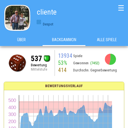
☰
cliente
Despot
ÜBER
BACKGAMMON
ALLE SPIELE
13934
Spiele
537
53%
Gewonnen
(7452)
Bewertung
414
Mittelstufe
Durchschn. Gegnerbewertung
BEWERTUNGSVERLAUF