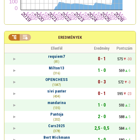


EREDMÉNYEK
Ellenfél
Eredmény
Pontszám
requiem7
0 - 1
575
-30
(81)
Milton13
1 - 0
569
6
(316)
OPENCHESS
0 - 3
572
-3
(1047)
sivi panter
0 - 1
595
-23
(434)
mandarina
1 - 0
593
2
(135)
Pantoja
2 - 0
588
5
(202)
Cars2025
2,5 - 0,5
584
4
(378)
Bert Wichmann
1 - 0
580
4