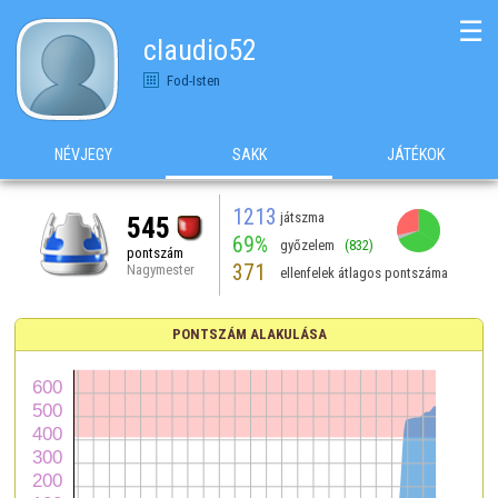
☰
claudio52
Fod-Isten
NÉVJEGY
SAKK
JÁTÉKOK
1213
játszma
545
69%
győzelem
(832)
pontszám
371
Nagymester
ellenfelek átlagos pontszáma
PONTSZÁM ALAKULÁSA