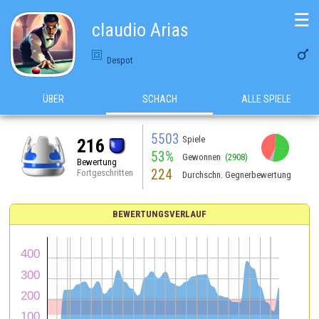
☰
claudio Arias

Despot
ÜBER
SCHACH
ALLE SPIELE
5503
Spiele
216
53%
Gewonnen
(2908)
Bewertung
224
Fortgeschritten
Durchschn. Gegnerbewertung
BEWERTUNGSVERLAUF