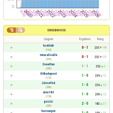


ERGEBNISSE
Gegner
Ergebnis
Rang
hc6568
0 - 1
235
-19
(162)
tatacalivalle
0 - 1
252
-17
(236)
2vueltas
1 - 1
252
0
(259)
DIBudapest
1 - 0
239
13
(175)
Józsefné
1 - 0
224
15
(206)
alex183
1 - 0
209
15
(178)
piriiiii
2 - 0
182
27
(229)
hernanpm
1 - 0
159
23