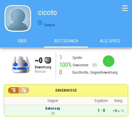
☰
cicoto
Despot
ÜBER
BLITZSCHACH
ALLE SPIELE
1
Spiele
~0
100%
Gewonnen
(1)
Bewertung
0
Novize
Durchschn. Gegnerbewertung


ERGEBNISSE
Gegner
Ergebnis
Rang
batossay
1 - 0
~0
16
(0)