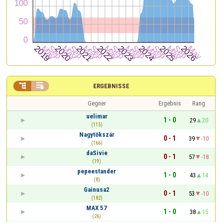


ERGEBNISSE
Gegner
Ergebnis
Rang
uelimar
1 - 0
29
20
(115)
Nagytökszár
0 - 1
39
-10
(166)
daSivie
0 - 1
57
-18
(19)
pepeestander
1 - 0
43
14
(8)
Gainusa2
0 - 1
53
-10
(182)
MAX 57
1 - 0
38
15
(26)