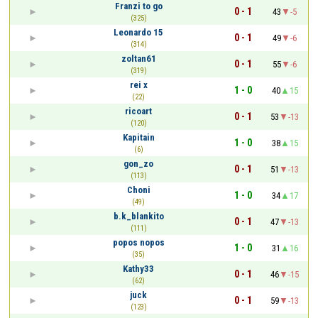
Franzi to go
0 - 1
43
-5
(325)
Leonardo 15
0 - 1
49
-6
(314)
zoltan61
0 - 1
55
-6
(319)
rei x
1 - 0
40
15
(22)
ricoart
0 - 1
53
-13
(120)
Kapitain
1 - 0
38
15
(6)
gon_zo
0 - 1
51
-13
(113)
Choni
1 - 0
34
17
(49)
b.k_blankito
0 - 1
47
-13
(111)
popos nopos
1 - 0
31
16
(35)
Kathy33
0 - 1
46
-15
(62)
juck
0 - 1
59
-13
(123)