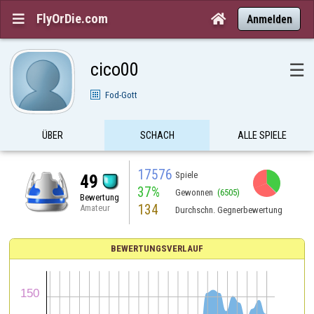
FlyOrDie.com


Anmelden
cico00
☰
Fod-Gott
ÜBER
SCHACH
ALLE SPIELE
17576
Spiele
49
37%
Gewonnen
(6505)
Bewertung
134
Amateur
Durchschn. Gegnerbewertung
BEWERTUNGSVERLAUF