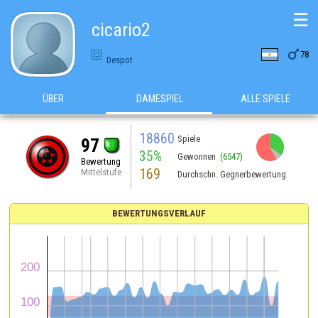
☰
cicario2

78
Despot
ÜBER
DAMESPIEL
ALLE SPIELE
18860
Spiele
97
35%
Gewonnen
(6547)
Bewertung
169
Mittelstufe
Durchschn. Gegnerbewertung
BEWERTUNGSVERLAUF