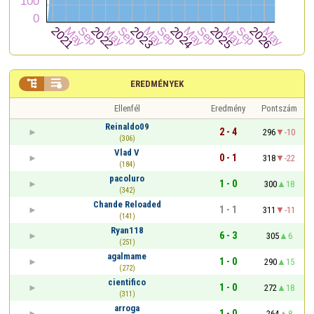


EREDMÉNYEK
Ellenfél
Eredmény
Pontszám
Reinaldo09
2 - 4
296
-10
(306)
Vlad V
0 - 1
318
-22
(184)
pacoluro
1 - 0
300
18
(342)
Chande Reloaded
1 - 1
311
-11
(141)
Ryan118
6 - 3
305
6
(251)
agalmame
1 - 0
290
15
(272)
cientifico
1 - 0
272
18
(311)
arroga
1 - 0
264
8