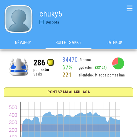
☰
chuky5
Despota
NÉVJEGY
BULLET SAKK 2
JÁTÉKOK
34470
játszma
286
67%
győzelem
(23121)
pontszám
221
Szaki
ellenfelek átlagos pontszáma
PONTSZÁM ALAKULÁSA