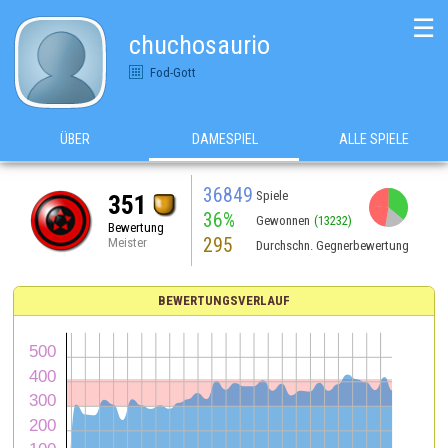
☰
chuchosaurio
Fod-Gott
ÜBER
DAMESPIEL
ALLE SPIELE
36849
Spiele
351
36%
Gewonnen
(13232)
Bewertung
295
Meister
Durchschn. Gegnerbewertung
BEWERTUNGSVERLAUF