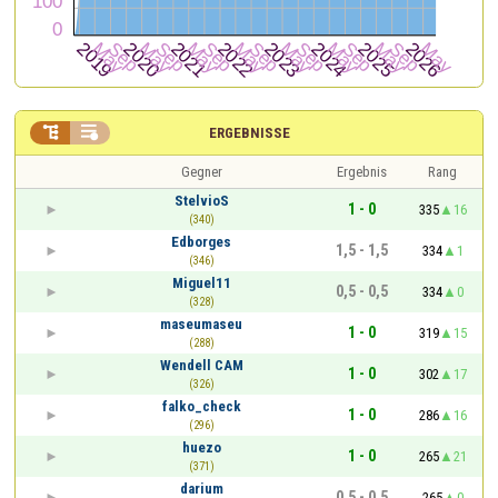


ERGEBNISSE
Gegner
Ergebnis
Rang
StelvioS
1 - 0
335
16
(340)
Edborges
1,5 - 1,5
334
1
(346)
Miguel11
0,5 - 0,5
334
0
(328)
maseumaseu
1 - 0
319
15
(288)
Wendell CAM
1 - 0
302
17
(326)
falko_check
1 - 0
286
16
(296)
huezo
1 - 0
265
21
(371)
darium
0,5 - 0,5
265
0