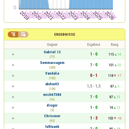


ERGEBNISSE
Gegner
Ergebnis
Rang
Gabriel.12
1 - 0
115
14
(77)
Semmassagem
1 - 0
101
20
(200)
Vandalia
0 - 1
118
-17
(102)
abdou03
1,5 - 1,5
87
5
(154)
mich67380
1 - 0
87
13
(16)
drogor
1 - 0
74
13
(0)
Chrisoner
1 - 3
103
-16
(92)
lufituaeb
1 - 0
85
18