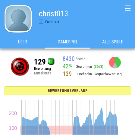
☰
christ013
Fanatiker
ÜBER
DAMESPIEL
ALLE SPIELE
8430
Spiele
129
42%
Gewonnen
(3573)
Bewertung
139
Mittelstufe
Durchschn. Gegnerbewertung
BEWERTUNGSVERLAUF