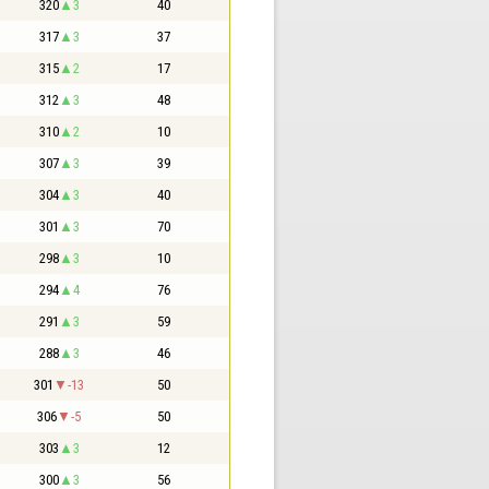
320
3
40
317
3
37
315
2
17
312
3
48
310
2
10
307
3
39
304
3
40
301
3
70
298
3
10
294
4
76
291
3
59
288
3
46
301
-13
50
306
-5
50
303
3
12
300
3
56