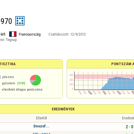
1970
Férfi
Franciaország
Csatlakozott:
12/9/2012
ine:
Tegnap
TISZTIKA
PONTSZÁM 
4
játszma
győzelem
(5183)
ellenfelek átlagos pontszáma
EREDMÉNYEK
Ellenfél
Eredmé
Dnozof...
2 - 0