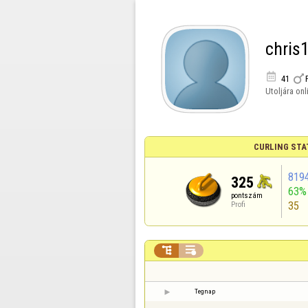
chris


41
Utoljára onl
CURLING STA
819
325
63%
pontszám
35
Profi


Tegnap