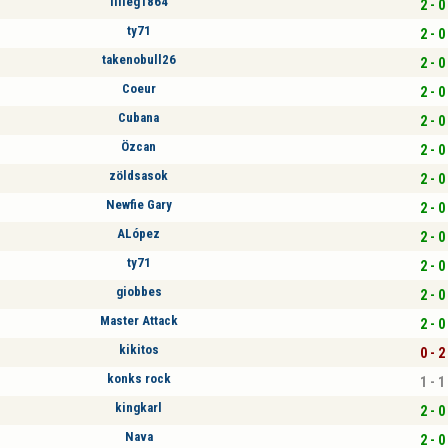
lilleg1864
2 - 0
ty71
2 - 0
takenobull26
2 - 0
Coeur
2 - 0
Cubana
2 - 0
Özcan
2 - 0
zöldsasok
2 - 0
Newfie Gary
2 - 0
ALópez
2 - 0
ty71
2 - 0
giobbes
2 - 0
Master Attack
2 - 0
kikitos
0 - 2
konks rock
1 - 1
kingkarl
2 - 0
Nava
2 - 0