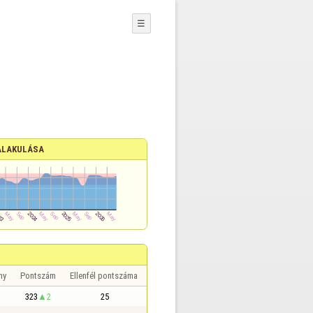
☰
ALAKULÁSA
ny
Pontszám
Ellenfél pontszáma
323
2
25