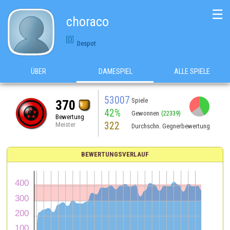
☰
choraco
Despot
ÜBER
DAMESPIEL
ALLE SPIELE
53007
Spiele
370
42%
Gewonnen
(22339)
Bewertung
322
Meister
Durchschn. Gegnerbewertung
BEWERTUNGSVERLAUF