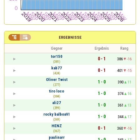


ERGEBNISSE
Gegner
Ergebnis
Rang
tor150
0 - 1
386
-16
(381)
kab77
0 - 1
401
-15
(424)
Oliver Twist
1 - 0
390
11
(277)
tiro loco
1 - 0
374
16
(384)
ali27
1 - 0
361
13
(299)
rocky balboaVI
1 - 0
344
17
(369)
HENZ
0 - 1
360
-16
(367)
paulinarr
1 - 0
343
17