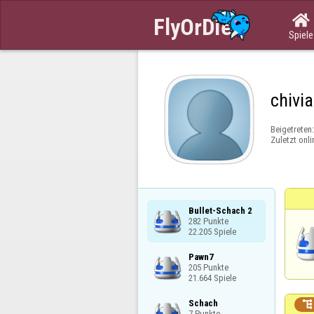

Spiele
chivia
Beigetreten
Zuletzt onli
Bullet-Schach 2

282 Punkte

22.205 Spiele
Pawn7

205 Punkte

21.664 Spiele
Schach


7 Punkte
