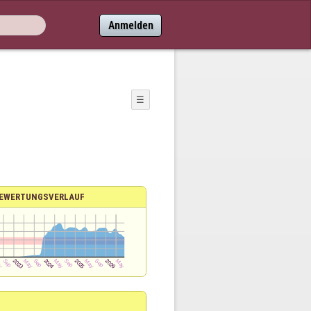
Anmelden
☰
EWERTUNGSVERLAUF