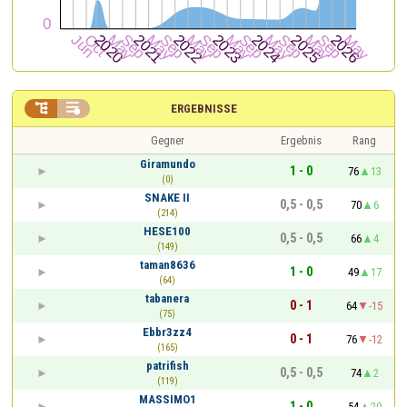


ERGEBNISSE
Gegner
Ergebnis
Rang
Giramundo
1 - 0
76
13
(0)
SNAKE II
0,5 - 0,5
70
6
(214)
HESE100
0,5 - 0,5
66
4
(149)
taman8636
1 - 0
49
17
(64)
tabanera
0 - 1
64
-15
(75)
Ebbr3zz4
0 - 1
76
-12
(165)
patrifish
0,5 - 0,5
74
2
(119)
MASSIMO1
1 - 0
54
20