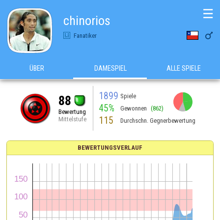
☰
chinorios

Fanatiker
ÜBER
DAMESPIEL
ALLE SPIELE
1899
Spiele
88
45%
Gewonnen
(862)
Bewertung
115
Mittelstufe
Durchschn. Gegnerbewertung
BEWERTUNGSVERLAUF