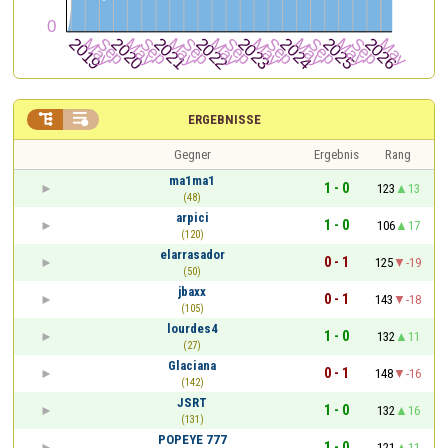


ERGEBNISSE
Gegner
Ergebnis
Rang
ma1ma1
1 - 0
123
13
(48)
arpici
1 - 0
106
17
(120)
elarrasador
0 - 1
125
-19
(50)
jbaxx
0 - 1
143
-18
(105)
lourdes4
1 - 0
132
11
(27)
Glaciana
0 - 1
148
-16
(142)
JSRT
1 - 0
132
16
(131)
POPEYE 777
1 - 0
121
11