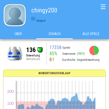
☰
chingy200
Despot
ÜBER
SCHACH
ALLE SPIELE
17358
Spiele
136
45%
Gewonnen
(7877)
Bewertung
81
Mittelstufe
Durchschn. Gegnerbewertung
BEWERTUNGSVERLAUF