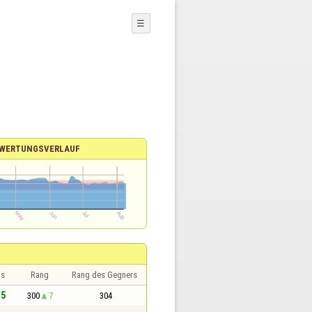
☰
WERTUNGSVERLAUF
is
Rang
Rang des Gegners
,5
300
7
304