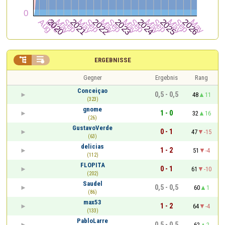


ERGEBNISSE
Gegner
Ergebnis
Rang
Conceiçao
0,5 - 0,5
48
11
(323)
gnome
1 - 0
32
16
(26)
GustavoVerde
0 - 1
47
-15
(63)
delicias
1 - 2
51
-4
(112)
FLOPITA
0 - 1
61
-10
(202)
Saudel
0,5 - 0,5
60
1
(86)
max53
1 - 2
64
-4
(133)
PabloLarre
0,5 - 0,5
62
2