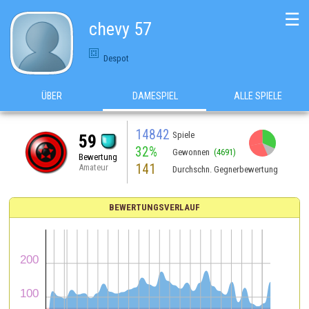
☰
chevy 57
Despot
ÜBER
DAMESPIEL
ALLE SPIELE
14842
Spiele
59
32%
Gewonnen
(4691)
Bewertung
141
Amateur
Durchschn. Gegnerbewertung
BEWERTUNGSVERLAUF