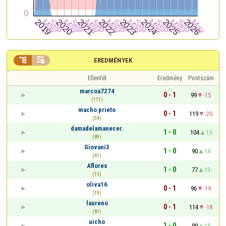


EREDMÉNYEK
Ellenfél
Eredmény
Pontszám
marcoa7274
0 - 1
99
-15
(111)
macho prieto
0 - 1
119
-20
(34)
damadelamanecer.
1 - 0
104
15
(89)
Giovani3
1 - 0
90
14
(41)
Aflores
1 - 0
77
13
(15)
oliva16
0 - 1
96
-19
(19)
laureno
0 - 1
114
-18
(81)
uicho
1 - 0
99
15