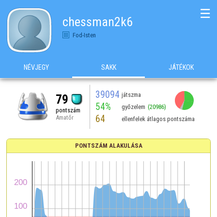
☰
chessman2k6
Fod-Isten
NÉVJEGY
SAKK
JÁTÉKOK
39094
játszma
79
54%
győzelem
(20986)
pontszám
64
Amatőr
ellenfelek átlagos pontszáma
PONTSZÁM ALAKULÁSA