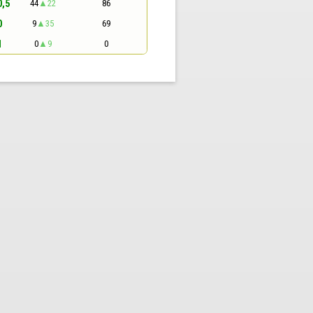
0,5
44
22
86
0
9
35
69
1
0
9
0