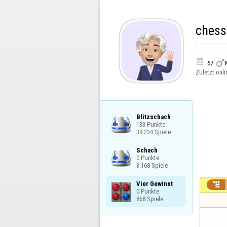
ches


67
Zuletzt onli
Blitzschach

133 Punkte

39.234 Spiele
Schach

0 Punkte

3.168 Spiele
Vier Gewinnt


0 Punkte

868 Spiele