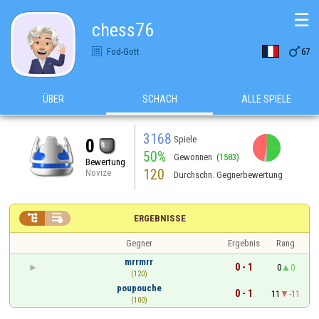
☰
chess76

Fod-Gott
67
ÜBER
SCHACH
ALLE SPIELE
3168
Spiele
0
50%
Gewonnen
(1583)
Bewertung
120
Novize
Durchschn. Gegnerbewertung


ERGEBNISSE
Gegner
Ergebnis
Rang
mrrmrr
0 - 1
0
0
(120)
poupouche
0 - 1
11
-11
(100)