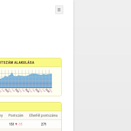
☰
NTSZÁM ALAKULÁSA
ny
Pontszám
Ellenfél pontszáma
151
-11
271