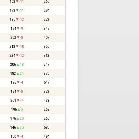
162
-11
265
173
-11
294
185
-12
272
194
-9
349
202
-8
407
212
-10
355
224
-12
312
206
18
247
182
24
370
186
-4
547
194
-8
372
201
-7
423
196
5
268
176
20
265
146
30
585
150
-4
494