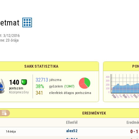
etmat
t:
3/12/2016
ine:
23 órája
SAKK STATISZTIKA
PO
32713
játszma
140
38%
győzelem
(12447)
pontszám
341
Középmezőny
ellenfelek átlagos pontszáma

EREDMÉNYEK
Ellenfél
Eredmé
alex52
0 - 1
14 órája