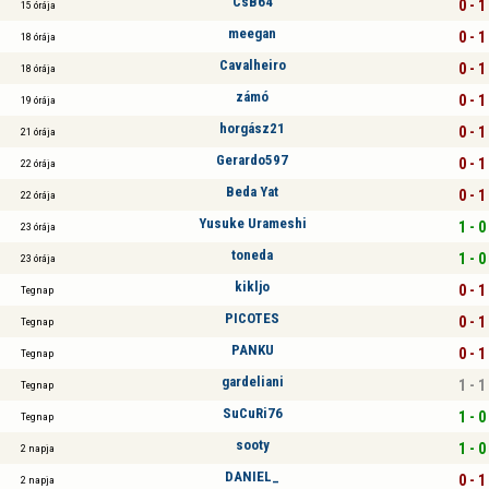
CsB64
0 - 1
15 órája
meegan
0 - 1
18 órája
Cavalheiro
0 - 1
18 órája
zámó
0 - 1
19 órája
horgász21
0 - 1
21 órája
Gerardo597
0 - 1
22 órája
Beda Yat
0 - 1
22 órája
Yusuke Urameshi
1 - 0
23 órája
toneda
1 - 0
23 órája
kikljo
0 - 1
Tegnap
PICOTES
0 - 1
Tegnap
PANKU
0 - 1
Tegnap
gardeliani
1 - 1
Tegnap
SuCuRi76
1 - 0
Tegnap
sooty
1 - 0
2 napja
DANIEL_
0 - 1
2 napja