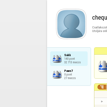
chequ
Csatlakozot
Utoljára onl
Sakk

140 pont

32 713 meccs
Pawn7

0 pont

27 meccs
