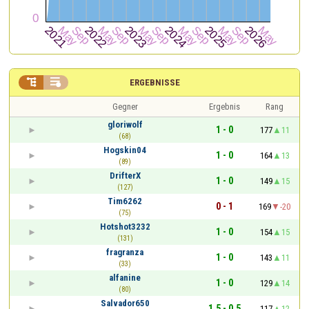


ERGEBNISSE
Gegner
Ergebnis
Rang
gloriwolf
1 - 0
177
11
(68)
Hogskin04
1 - 0
164
13
(89)
DrifterX
1 - 0
149
15
(127)
Tim6262
0 - 1
169
-20
(75)
Hotshot3232
1 - 0
154
15
(131)
fragranza
1 - 0
143
11
(33)
alfanine
1 - 0
129
14
(80)
Salvador650
1,5 - 0,5
117
12