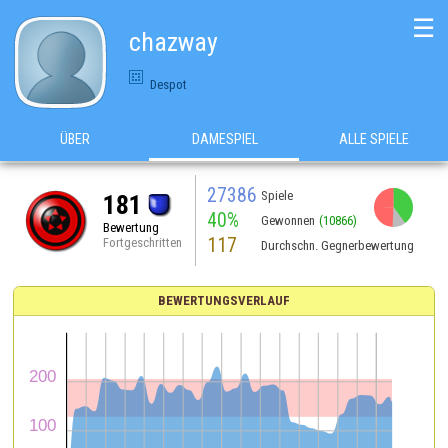
☰
chazway
Despot
ÜBER
DAMESPIEL
ALLE SPIELE
27386
Spiele
181
40%
Gewonnen
(10866)
Bewertung
117
Fortgeschritten
Durchschn. Gegnerbewertung
BEWERTUNGSVERLAUF