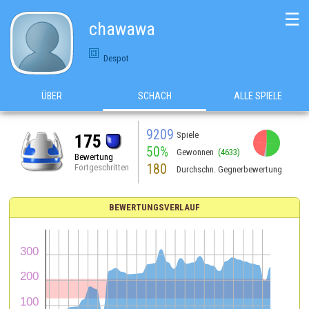
☰
chawawa
Despot
ÜBER
SCHACH
ALLE SPIELE
9209
Spiele
175
50%
Gewonnen
(4633)
Bewertung
180
Fortgeschritten
Durchschn. Gegnerbewertung
BEWERTUNGSVERLAUF