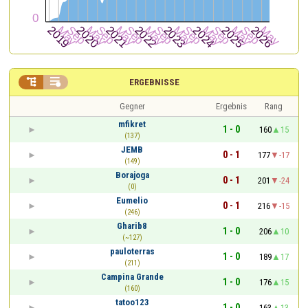


ERGEBNISSE
Gegner
Ergebnis
Rang
mfikret
1 - 0
160
15
(137)
JEMB
0 - 1
177
-17
(149)
Borajoga
0 - 1
201
-24
(0)
Eumelio
0 - 1
216
-15
(246)
Gharib8
1 - 0
206
10
(~127)
pauloterras
1 - 0
189
17
(211)
Campina Grande
1 - 0
176
15
(160)
tatoo123
1 - 0
163
13